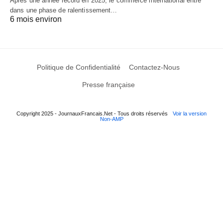
Après une année record en 2025, le commerce international entre
dans une phase de ralentissement…
6 mois environ
Politique de Confidentialité
Contactez-Nous
Presse française
Copyright 2025 - JournauxFrancais.Net - Tous droits réservés
Voir la version
Non-AMP