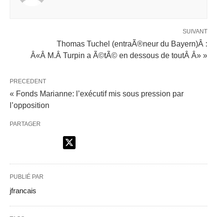
SUIVANT
Thomas Tuchel (entraÃ®neur du Bayern)Â :
Â«Â M.Â Turpin a Ã©tÃ© en dessous de toutÂ Â» »
PRECEDENT
« Fonds Marianne: l’exécutif mis sous pression par
l’opposition
PARTAGER
PUBLIÉ PAR
jfrancais