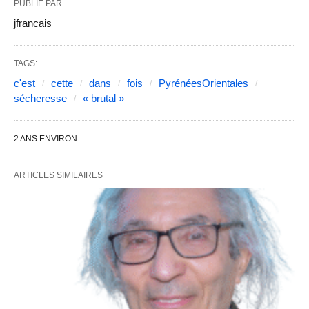
PUBLIÉ PAR
jfrancais
TAGS:
c'est
cette
dans
fois
PyrénéesOrientales
sécheresse
« brutal »
2 ANS ENVIRON
ARTICLES SIMILAIRES