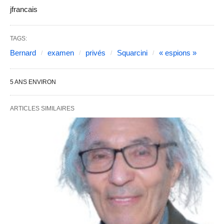
jfrancais
TAGS:
Bernard
examen
privés
Squarcini
« espions »
5 ANS ENVIRON
ARTICLES SIMILAIRES