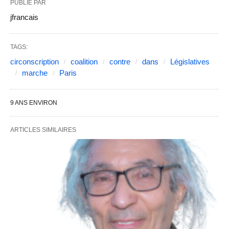
PUBLIÉ PAR
jfrancais
TAGS:
circonscription
coalition
contre
dans
Législatives
marche
Paris
9 ANS ENVIRON
ARTICLES SIMILAIRES