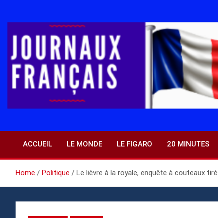
Skip
to
content
ACCUEIL
LE MONDE
LE FIGARO
20 MINUTES
Home
Politique
Le lièvre à la royale, enquête à couteaux tir