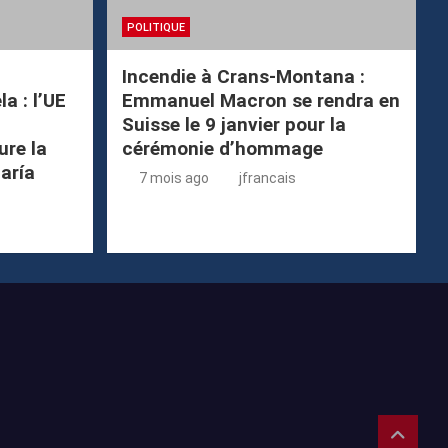
POLITIQUE
Incendie à Crans-Montana :
a : l’UE
Emmanuel Macron se rendra en
Suisse le 9 janvier pour la
ure la
cérémonie d’hommage
María
7 mois ago
jfrancais