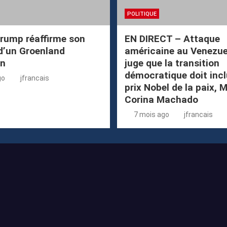
POLITIQUE
rump réaffirme son
EN DIRECT – Attaque
d’un Groenland
américaine au Venezuel
in
juge que la transition
démocratique doit incl
go
jfrancais
prix Nobel de la paix, 
Corina Machado
7 mois ago
jfrancais