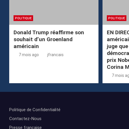
POLITIQUE
POLITIQUE
Donald Trump réaffirme son
EN DIRE
souhait d’un Groenland
américai
américain
juge que 
démocrat
7 mois ago
jfrancais
prix Nobe
Corina 
7 mois a
Politique de Confidentialité
Contactez-Nous
Presse française