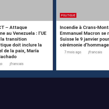
POLITIQUE
CT – Attaque
Incendie à Crans-Mont
ne au Venezuela : l’UE
Emmanuel Macron se r
la transition
Suisse le 9 janvier pour
ique doit inclure la
cérémonie d’hommage
l de la paix, María
7 mois ago
jfrancais
Machado
go
jfrancais