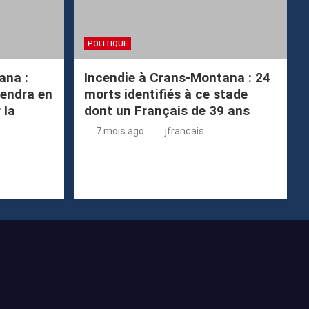
POLITIQUE
ana :
Incendie à Crans-Montana : 24
endra en
morts identifiés à ce stade
 la
dont un Français de 39 ans
7 mois ago
jfrancais