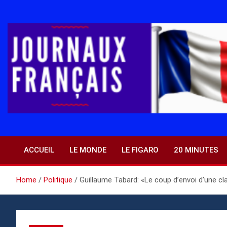
Skip
to
content
ACCUEIL
LE MONDE
LE FIGARO
20 MINUTES
Home
Politique
Guillaume Tabard: «Le coup d’envoi d’une cla