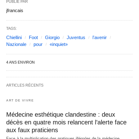
PUBLIÉ PAR
jfrancais
TAGS:
Chiellini
Foot
Giorgio
Juventus
l'avenir
Nazionale
pour
«inquiet»
4 ANS ENVIRON
ARTICLES RÉCENTS
ART DE VIVRE
Médecine esthétique clandestine : deux
décès en quatre mois relancent l’alerte face
aux faux praticiens
Face à la multiplication des pratiques illégales de la médecine