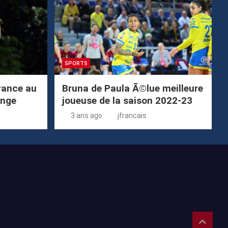
SPORTS
avance au
Bruna de Paula Ã©lue meilleure
enge
joueuse de la saison 2022-23
3 ans ago
jfrancais