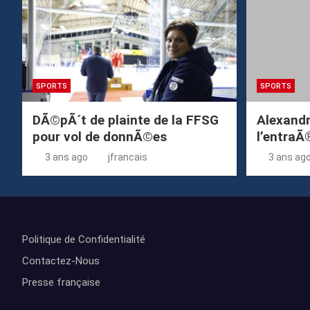
SPORTS
SPORTS
DÃ©pÃ´t de plainte de la FFSG
Alexandr
pour vol de donnÃ©es
l’entraÃ
3 ans ago
jfrancais
3 ans ag
Politique de Confidentialité
Contactez-Nous
Presse française