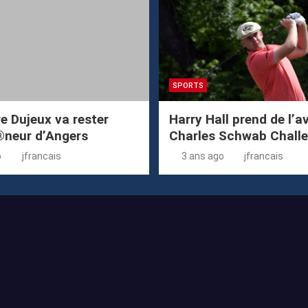
SPORTS
e Dujeux va rester
Harry Hall prend de l’
®neur d’Angers
Charles Schwab Chall
o
jfrancais
3 ans ago
jfrancais