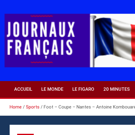
Skip
to
content
ACCUEIL
LE MONDE
LE FIGARO
20 MINUTES
Home
Sports
Foot – Coupe – Nantes – Antoine Kombouaré (N