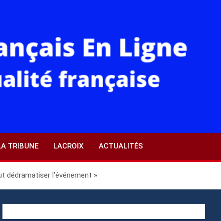
LA TRIBUNE
LACROIX
ACTUALITÉS
aut dédramatiser l’événement »