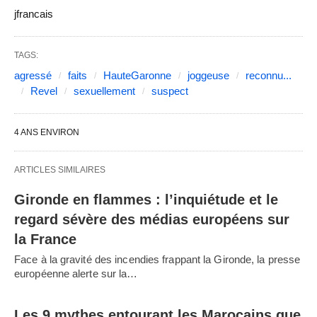
jfrancais
TAGS:
agressé
faits
HauteGaronne
joggeuse
reconnu...
Revel
sexuellement
suspect
4 ANS ENVIRON
ARTICLES SIMILAIRES
Gironde en flammes : l’inquiétude et le
regard sévère des médias européens sur
la France
Face à la gravité des incendies frappant la Gironde, la presse
européenne alerte sur la…
Les 9 mythes entourant les Marocains que